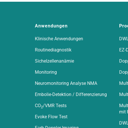
Anwendungen
Pro
Klinische Anwendungen
DWL
Routinediagnostik
EZ-
Sichelzellenanämie
Dop
Monitoring
Dop
Neuromonitoring Analyse NMA
Mult
Embolie-Detektion / Differenzierung
Mult
CO
/VMR Tests
Mult
2
mit 
Evoke Flow Test
DWL
Farb-Doppler-Imaging