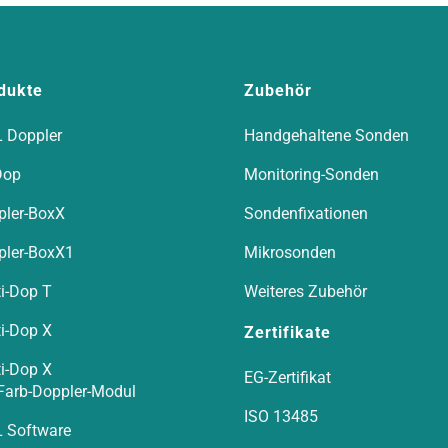
dukte
Zubehör
 Doppler
Handgehaltene Sonden
Dop
Monitoring-Sonden
pler-BoxX
Sondenfixationen
pler-BoxX1
Mikrosonden
i-Dop T
Weiteres Zubehör
i-Dop X
Zertifikate
i-Dop X
EG-Zertifikat
Farb-Doppler-Modul
ISO 13485
 Software